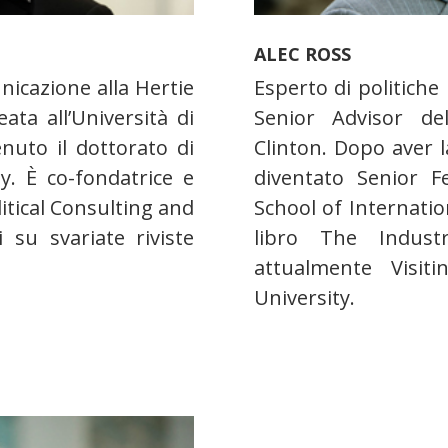
ALEC ROSS
nicazione alla Hertie
Esperto di politiche 
ata all’Università di
Senior Advisor del
enuto il dottorato di
Clinton. Dopo aver l
ty. È co-fondatrice e
diventato Senior Fe
litical Consulting and
School of Internation
i su svariate riviste
libro The Indust
attualmente Visit
University.