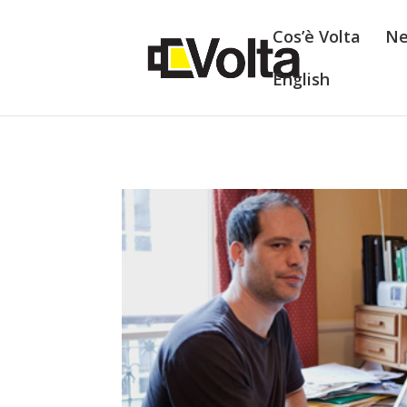
Cos’è Volta
N
English