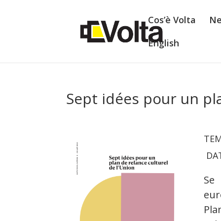
Cos’è Volta
N
English
Sept idées pour un pla
T
EM
DA
Se 
eur
Pla