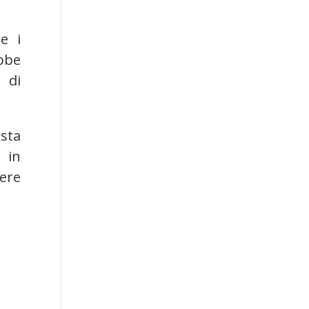
e i
ebbe
 di
sta
 in
ere