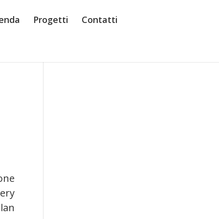
enda
Progetti
Contatti
n
one
very
plan