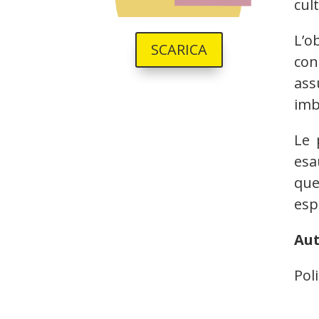
cul
L’o
SCARICA
con
ass
imb
Le 
esa
que
esp
Au
Pol